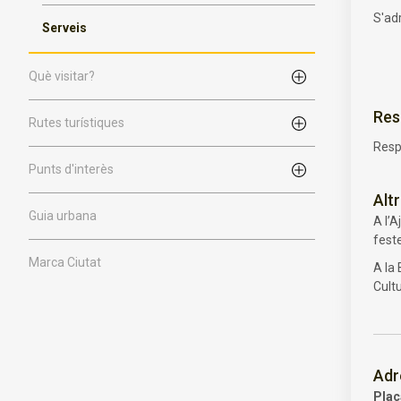
S'adr
Serveis
Què visitar?
Res
Rutes turístiques
Resp
Punts d'interès
Alt
Guia urbana
A l’A
fest
Marca Ciutat
A la 
Cultu
Adr
Plaç