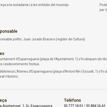
eça a la ciutadania i a les entitats del municipi.
Pode
per t
ponsable
onsable polític: Juan Jurado Bracero (regidor de Cultura).
res
juntament d’Esparreguera (plaça de l’Ajuntament, 1) s’hi ubiquen els tèc
es i esdeveniments festius.
Biblioteca L’Ateneu d’Esparreguera (plaça d’Antoni Nin i Escudé, 1) s’hi u
ral i Històric.
eça
Telèfons
a Ajuntament, 1, 3r, Esparreguera
93 777 18 01
/
93 884 26 62