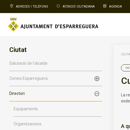
ADRECES I TELÈFONS
ATENCIÓ CIUTADANA
AGENDA
Ciutat
CIUT
Salutació de l'alcalde
CUL
Cu
Coneix Esparreguera
Directori
La re
esdev
Equipaments
Organitzacions
A q