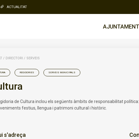
ACTUALITAT
AJUNTAMEN
AT
/
DIRECTORI
/
SERVEIS
TURA
REGIDORIES
SERVEIS MUNICIPALS
ltura
gidoria de Cultura inclou els següents àmbits de responsabilitat política:
eniments festius, llengua i patrimoni cultural i històric.
ui s'adreça
Com