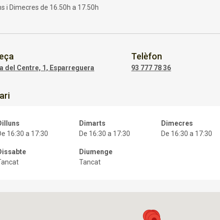
uns i Dimecres de 16.50h a 17.50h
eça
Telèfon
a del Centre, 1, Esparreguera
93 777 78 36
ari
Dilluns
Dimarts
Dimecres
De 16:30 a 17:30
De 16:30 a 17:30
De 16:30 a 17:30
Dissabte
Diumenge
Tancat
Tancat