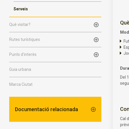
Serveis
Què
Què visitar?
Moda
Rutes turístiques
Fut
Esp
Joc
Punts d'interès
Dur
Guia urbana
Del 
segue
Marca Ciutat
Com
Documentació relacionada
Cal d
prèv