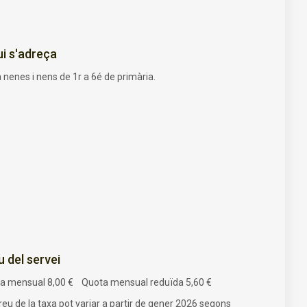
ui s'adreça
 nenes i nens de 1r a 6é de primària.
u del servei
a mensual 8,00 € Quota mensual reduïda 5,60 €
reu de la taxa pot variar a partir de gener 2026 segons