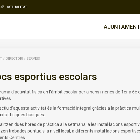
ACTUALITAT
AJUNTAMEN
AT
/
DIRECTORI
/
SERVEIS
cs esportius escolars
ama d’activitat física en l’àmbit escolar per a nens i nenes de 1er a 6è
rtives.
ectiu d’aquesta activitat és la formació integral gràcies a la pràctica mul
citat físiques bàsiques.
alitzen dues hores de pràctica a la setmana, a les instal·lacions esport
tzen trobades puntuals, a nivell local, a diferents instal·lacions esport
rents Centres.