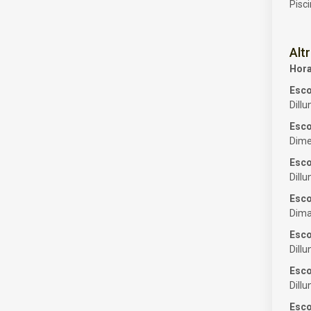
Pisc
Alt
Hora
Esco
Dill
Esco
Dime
Esco
Dill
Esco
Dima
Esco
Dill
Esco
Dill
Esco