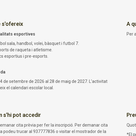
 s'ofereix
A q
litats esportives
Per a
bol sala, handbol, volei, bàsquet i futbol 7.
orts de raqueta i atletisme.
s esportius i pre-esports.
ada
14 de setembre de 2026 al 28 de maig de 2027. L'activitat
ix el calendari escolar local.
 s'hi pot accedir
Pre
emanar cita prèvia per fer la inscripció. Per demanar cita
Quot
ia podeu trucar al 937777836 o visitar el mostrador de la
*El p