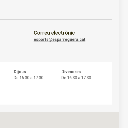
Correu electrònic
esports@esparreguera.cat
Dijous
Divendres
De 16:30 a 17:30
De 16:30 a 17:30