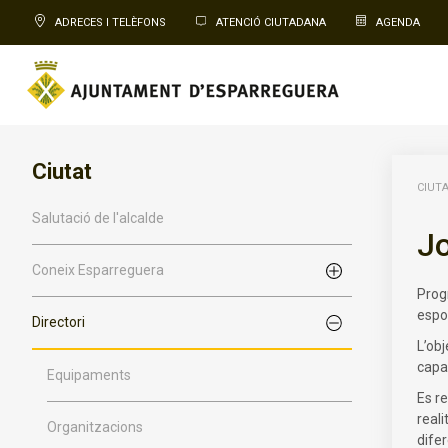
ADRECES I TELÈFONS
ATENCIÓ CIUTADANA
AGENDA
Ciutat
CIUT
Salutació de l'alcalde
Jo
Coneix Esparreguera
Progr
espo
Directori
L’obj
capa
Equipaments
Es re
reali
Organitzacions
dife