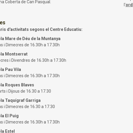
ina Coberta de Can Pasqual.
l'
ord
res
ris d'activitats segons el Centre Educatiu:
la Mare de Déu de la Muntanya
uns i Dimecres de 16.30h a 17.30h
la Montserrat
cres i Divendres de 16.30h a 17.30h
la Pau Vila
uns i Dimecres de 16.30h a 17.30h
la Roques Blaves
rts i Dijous de 16.30 a 17.30
la Taquígraf Garriga
uns i Dimecres de 16.30 a 17.30
la El Puig
uns i Dimecres de 16.30h a 17.30h
la Estel