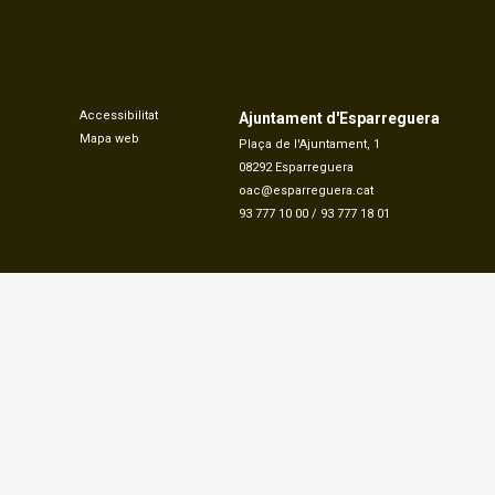
Accessibilitat
Ajuntament d'Esparreguera
Mapa web
Plaça de l'Ajuntament, 1
08292 Esparreguera
oac@esparreguera.cat
93 777 10 00
/
93 777 18 01