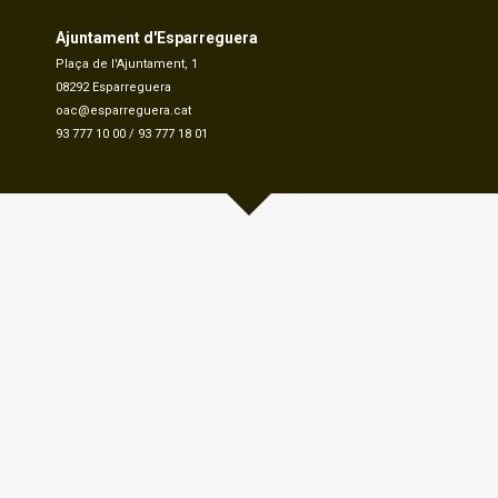
Ajuntament d'Esparreguera
Plaça de l'Ajuntament, 1
08292 Esparreguera
oac@esparreguera.cat
93 777 10 00
/
93 777 18 01