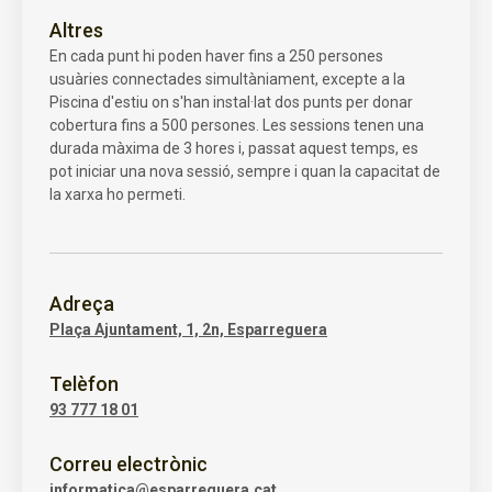
Altres
En cada punt hi poden haver fins a 250 persones
usuàries connectades simultàniament, excepte a la
Piscina d'estiu on s'han instal·lat dos punts per donar
cobertura fins a 500 persones. Les sessions tenen una
durada màxima de 3 hores i, passat aquest temps, es
pot iniciar una nova sessió, sempre i quan la capacitat de
la xarxa ho permeti.
Adreça
Plaça Ajuntament, 1, 2n, Esparreguera
Telèfon
93 777 18 01
Correu electrònic
informatica@esparreguera.cat