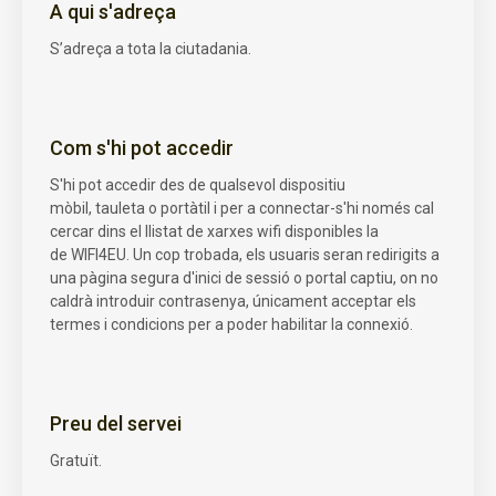
A qui s'adreça
S’adreça a tota la ciutadania.
Com s'hi pot accedir
S'hi pot accedir des de qualsevol dispositiu
mòbil, tauleta o portàtil i per a connectar-s'hi només cal
cercar dins el llistat de xarxes wifi disponibles la
de WIFI4EU. Un cop trobada, els usuaris seran redirigits a
una pàgina segura d'inici de sessió o portal captiu, on no
caldrà introduir contrasenya, únicament acceptar els
termes i condicions per a poder habilitar la connexió.
Preu del servei
Gratuït.