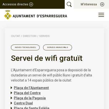
Accessos directes
M'interessa
CIUTAT
/
DIRECTORI
/
SERVEIS
NOVES TECNOLOGIES
SERVEIS MUNICIPALS
Servei de wifi gratuït
L’Ajuntament d’Esparreguera posa a disposició de la
ciutadania un servei de wifi públic lliure i gratuït d’alta
velocitat a 14 espais públics de la ciutat:
Plaça de l’Ajuntament
Plaça del Centre
Plaça de la Pagesia
Centre Dual
Plaça de Santa Eulàlia