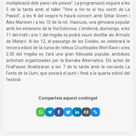
multiplicació dels pans i els peixos”. La programació seguirà a les
5 de la tarda amb el taller “Vine a fer-te el teu vestit de La
Passió”, a les 8 del vespre hi haurà concert amb Sittar Green i
Alex Marteen i a les 10 de la nit, Viacrucis, una gimcana popular
amb les estacions de la Via Dolorosa. L’endemà, diumenge, a les
11 del matí i a la 1 del migdia es podrà veure desfilar als Armats
de Mataró. A les 12, al passatge de les Eixides, se celebrarà la
tercera edició de la cursa de relleus Crucificades Worl Race i a les
2.30 del migdia es farà una gran fideuada popular, ambdues
activitats organitzades per la Barraka Alternativa. Els actes de
FiraPassió finalitzaran a les 7 de la tarda amb la cercavila La
Festa de la Llum, que posarà el punt i final a la quarta edició del
festival.
Comparteix aquest contingut