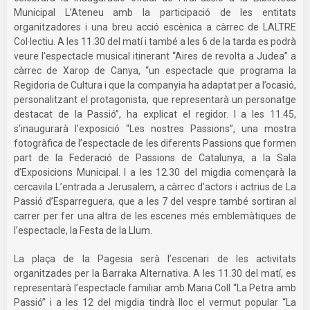
Municipal L’Ateneu amb la participació de les entitats
organitzadores i una breu acció escènica a càrrec de LALTRE
Col·lectiu. A les 11.30 del matí i també a les 6 de la tarda es podrà
veure l’espectacle musical itinerant “Aires de revolta a Judea” a
càrrec de Xarop de Canya, “un espectacle que programa la
Regidoria de Cultura i que la companyia ha adaptat per a l’ocasió,
personalitzant el protagonista, que representarà un personatge
destacat de la Passió”, ha explicat el regidor. I a les 11.45,
s’inaugurarà l’exposició “Les nostres Passions”, una mostra
fotogràfica de l’espectacle de les diferents Passions que formen
part de la Federació de Passions de Catalunya, a la Sala
d’Exposicions Municipal. I a les 12.30 del migdia començarà la
cercavila L’entrada a Jerusalem, a càrrec d’actors i actrius de La
Passió d’Esparreguera, que a les 7 del vespre també sortiran al
carrer per fer una altra de les escenes més emblemàtiques de
l’espectacle, la Festa de la Llum.
La plaça de la Pagesia serà l’escenari de les activitats
organitzades per la Barraka Alternativa. A les 11.30 del matí, es
representarà l’espectacle familiar amb Maria Coll “La Petra amb
Passió” i a les 12 del migdia tindrà lloc el vermut popular “La