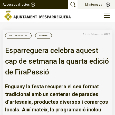
Accessos directes
M'interessa
15 de febrer de 2022
CULTURA I FESTES
COMERÇ
Esparreguera celebra aquest
cap de setmana la quarta edició
de FiraPassió
Enguany la festa recupera el seu format
tradicional amb un centenar de parades
d’artesania, productes diversos i comerços
locals. Així mateix, la programació inclou