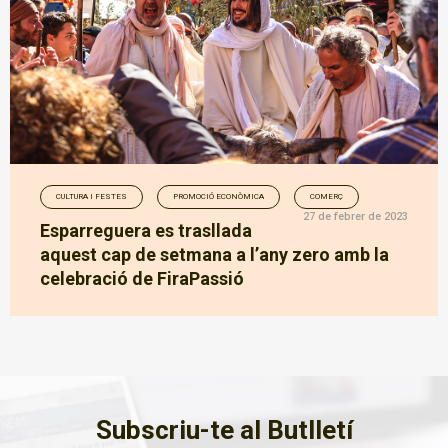
CULTURA I FESTES
PROMOCIÓ ECONÒMICA
COMERÇ
27 de febrer de 2023
Esparreguera es trasllada
aquest cap de setmana a l’any zero amb la
celebració de FiraPassió
Subscriu-te al Butlletí