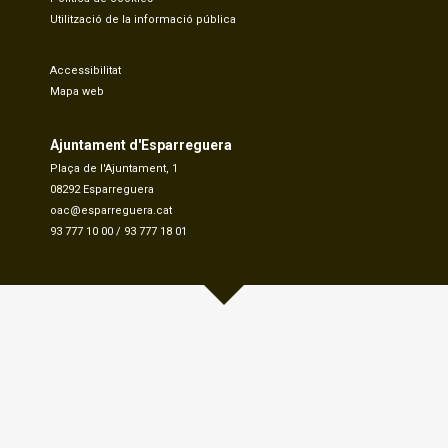
Utilització de la informació pública
Accessibilitat
Mapa web
Ajuntament d'Esparreguera
Plaça de l'Ajuntament, 1
08292 Esparreguera
oac@esparreguera.cat
93 777 10 00
/
93 777 18 01