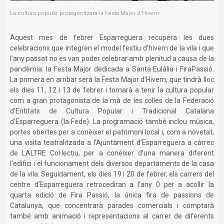
La cultura popular protagonitzarà la Festa Major d'Hivern
Aquest mes de febrer Esparreguera recupera les dues
celebracions que integren el model festiu d’hivern de la vila i que
l’any passat no es van poder celebrar amb plenitud a causa de la
pandèmia: la Festa Major dedicada a Santa Eulàlia i FiraPassió.
La primera en arribar serà la Festa Major d’Hivern, que tindrà lloc
els dies 11, 12 i 13 de febrer i tornarà a tenir la cultura popular
com a gran protagonista de la mà de les colles de la Federació
d’Entitats de Cultura Popular i Tradicional Catalana
d’Esparreguera (la Fede). La programació també inclou música,
portes obertes per a conèixer el patrimoni local i, com a novetat,
una visita teatralitzada a l’Ajuntament d’Esparreguera a càrrec
de LALTRE Col·lectiu, per a conèixer d’una manera diferent
l’edifici i el funcionament dels diversos departaments de la casa
de la vila. Seguidament, els dies 19 i 20 de febrer, els carrers del
centre d’Esparreguera retrocediran a l’any 0 per a acollir la
quarta edició de Fira Passió, la única fira de passions de
Catalunya, que concentrarà parades comercials i comptarà
també amb animació i representacions al carrer de diferents