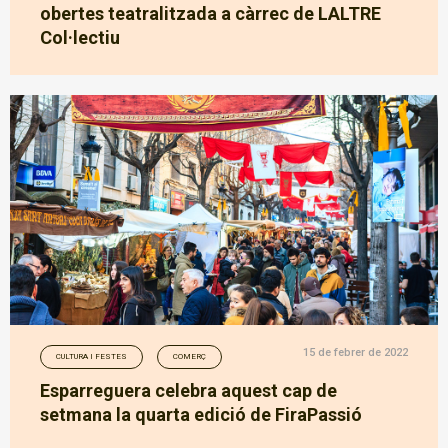
obertes teatralitzada a càrrec de LALTRE
Col·lectiu
15 de febrer de 2022
CULTURA I FESTES
COMERÇ
Esparreguera celebra aquest cap de
setmana la quarta edició de FiraPassió