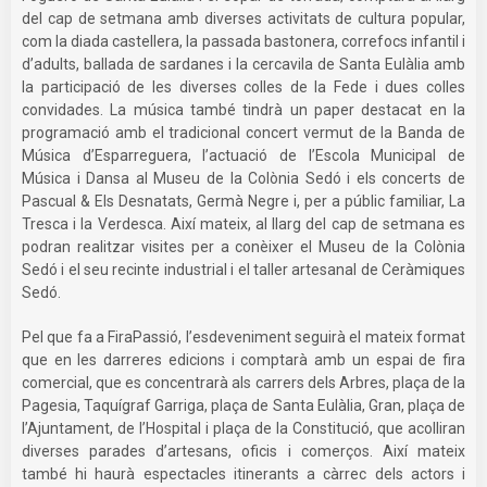
del cap de setmana amb diverses activitats de cultura popular,
com la diada castellera, la passada bastonera, correfocs infantil i
d’adults, ballada de sardanes i la cercavila de Santa Eulàlia amb
la participació de les diverses colles de la Fede i dues colles
convidades. La música també tindrà un paper destacat en la
programació amb el tradicional concert vermut de la Banda de
Música d’Esparreguera, l’actuació de l’Escola Municipal de
Música i Dansa al Museu de la Colònia Sedó i els concerts de
Pascual & Els Desnatats, Germà Negre i, per a públic familiar, La
Tresca i la Verdesca. Així mateix, al llarg del cap de setmana es
podran realitzar visites per a conèixer el Museu de la Colònia
Sedó i el seu recinte industrial i el taller artesanal de Ceràmiques
Sedó.
Pel que fa a FiraPassió, l’esdeveniment seguirà el mateix format
que en les darreres edicions i comptarà amb un espai de fira
comercial, que es concentrarà als carrers dels Arbres, plaça de la
Pagesia, Taquígraf Garriga, plaça de Santa Eulàlia, Gran, plaça de
l’Ajuntament, de l’Hospital i plaça de la Constitució, que acolliran
diverses parades d’artesans, oficis i comerços. Així mateix
també hi haurà espectacles itinerants a càrrec dels actors i