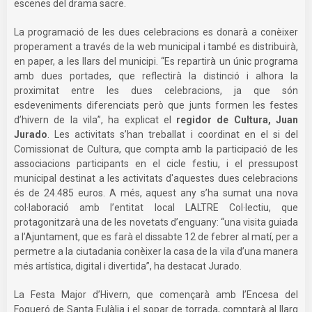
escenes del drama sacre.
La programació de les dues celebracions es donarà a conèixer
properament a través de la web municipal i també es distribuirà,
en paper, a les llars del municipi. “Es repartirà un únic programa
amb dues portades, que reflectirà la distinció i alhora la
proximitat entre les dues celebracions, ja que són
esdeveniments diferenciats però que junts formen les festes
d’hivern de la vila”, ha explicat el
regidor de Cultura, Juan
Jurado
. Les activitats s’han treballat i coordinat en el si del
Comissionat de Cultura, que compta amb la participació de les
associacions participants en el cicle festiu, i el pressupost
municipal destinat a les activitats d'aquestes dues celebracions
és de 24.485 euros. A més, aquest any s’ha sumat una nova
col·laboració amb l’entitat local LALTRE Col·lectiu, que
protagonitzarà una de les novetats d’enguany: “una visita guiada
a l’Ajuntament, que es farà el dissabte 12 de febrer al matí, per a
permetre a la ciutadania conèixer la casa de la vila d’una manera
més artística, digital i divertida”, ha destacat Jurado.
La Festa Major d’Hivern, que començarà amb l’Encesa del
Fogueró de Santa Eulàlia i el sopar de torrada, comptarà al llarg