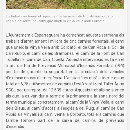
Els treballs inclouen el repàs de manteniment de la plataforma i de la
secció de servei del camí que uneix la Vinya Vella amb Collbató.
L’Ajuntament d’Esparreguera ha començat aquesta setmana els
treballs d’arranjament i millora de cinc camins forestals, el camí
que uneix la Vinya Vella amb Collbató, el de Can Roca al Coll de
Can Rubió, el camí de les Bramones, el camí de la Font de Can
Tobella i el camí de Can Tobella. Aquesta intervenció es fa en el
marc del Pla de Prevenció Municipal d’Incendis Forestals (PPI)
per tal de garantir la seguretat en la circulació dels vehicles
d’extinció en cas d’emergència. L’actuació es durà a terme en un
total de 6,75 quilòmetres de camins i l’està realitzant Taller Àuria
SCCL per un import de 12.535 euros. Aquests treballs se sumen
als que ja es van dur a terme a la primavera a la zona nord del
terme municipal, concretament, al camí de la Vinya Vella, al camí
dels Blaus, al camí d’accés a l’església del Puig, al camí de Can
Rubió als Vinyals i al camí veïnal a Collbató, tots ells camins que
també formen part de la xarxa de camins de prevenció
d’incendis.