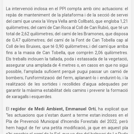
La intervenció inclosa en el PPI compta amb cinc actuacions: el
repàs de manteniment de la plataforma i de la secció de servei
del camí que uneix la Vinya Vella amb Collbató, que engloba 1,21
quilòmetres; del camí de Can Roca al Coll de Can Rubió, que té un
total de 2,62 quilòmetres; del camí de les Bramones, que disposa
de 0,47 quilòmetres; del camí de la Font de Can Tobella cap al
Coll de les Bruixes, que té 0,90 quilòmetres; i del camí que arriba
fins a la masia de Can Tobella, que comprèn 2,06 quilòmetres.
Els treballs inclouen la tallada, poda i estassada de la vegetació,
assegurar una amplada de 4 metres o, en casos en que no sigui
possible, l’amplada suficient perquè pugui passar un camió de
bombers; l’uniformització del ferm, aplanant-lo i endurint-lo; i la
realització de les sortides i recollides d’aigua adequades per
garantir la màxima estabilitat dels camins i prevenir la formació
de xaragalls i esquerdes.
El
regidor de Medi Ambient, Emmanuel Ortí
, ha explicat que
“les actuacions que s’estan duent a terme estan incloses en el
Pla de Prevenció Municipal d’Incendis Forestals del 2022, però
hem hagut de fer una petita modificació, ja que en aquest pla
s’hi encabia el camí de la Sal, que va des del balneari de La Puda