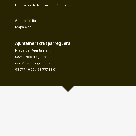
Utilització de la informació pública
Accessibilitat
Mapa web
Ajuntament d'Esparreguera
Plaça de l'Ajuntament, 1
08292 Esparreguera
oac@esparreguera.cat
93 777 10 00
/
93 777 18 01