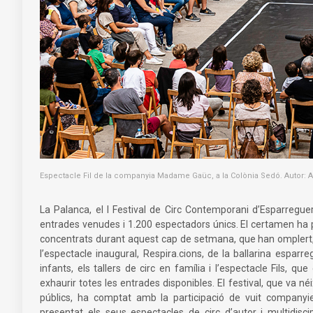
Espectacle Fil de la companyia Madame Gaüc, a la Colònia Sedó. Autor: A
La Palanca, el I Festival de Circ Contemporani d’Esparregu
entrades venudes i 1.200 espectadors únics. El certamen ha p
concentrats durant aquest cap de setmana, que han omplert,
l’espectacle inaugural, Respira.cions, de la ballarina espar
infants, els tallers de circ en família i l’espectacle Fils,
exhaurir totes les entrades disponibles. El festival, que va n
públics, ha comptat amb la participació de vuit company
presentat els seus espectacles de circ d’autor i multidisc