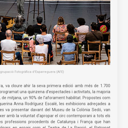
grupació Fotogràfica d'Esparreguera (AFE)
era, va cloure ahir la seva primera edició amb més de 1.700
rogramat una quinzena d’espectacles i activitats, la majoria
 de mitjana, un 90% de l’aforament habilitat. Propostes com
reguerina Anna Rodríguez Escalé, les exhibicions adreçades a
 que es va presentar davant del Museu de la Colònia Sedó, van
éixer amb la voluntat d’apropar el circ contemporani a tots els
ies professions procedents de Catalunya i França que han
iplinars en espais com el Teatre de La Passió, el Patronat