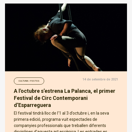
14 de setembre de 2021
CULTURA I FESTES
A l'octubre s’estrena La Palanca, el primer
Festival de Circ Contemporani
d’Esparreguera
El festival tindrà lloc de l’1 al 3 d’octubre i, en la seva
primera edició, programa vuit espectacles de
companyies professionals que treballen diferents
disciplines d’aquesta art escènica. Les entrades es