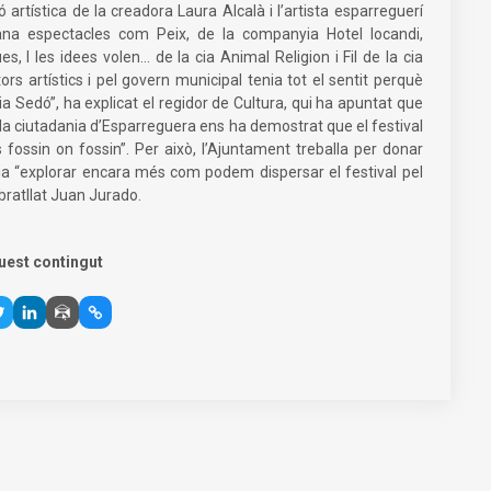
 artística de la creadora Laura Alcalà i l’artista esparreguerí
na espectacles com Peix, de la companyia Hotel Iocandi,
 I les idees volen... de la cia Animal Religion i Fil de la cia
rs artístics i pel govern municipal tenia tot el sentit perquè
ia Sedó”, ha explicat el regidor de Cultura, qui ha apuntat que
erò la ciutadania d’Esparreguera ens ha demostrat que el festival
 fossin on fossin”. Per això, l’Ajuntament treballa per donar
teja “explorar encara més com podem dispersar el festival pel
ubratllat Juan Jurado.
uest contingut