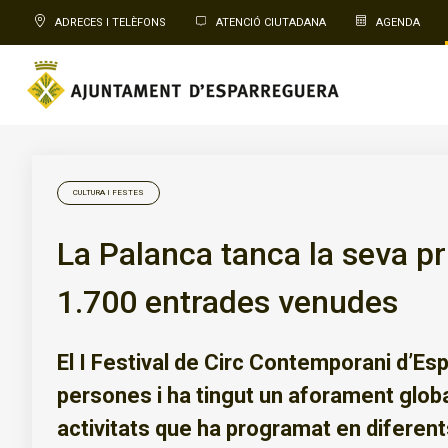
ADRECES I TELÈFONS
ATENCIÓ CIUTADANA
AGENDA
CULTURA I FESTES
La Palanca tanca la seva p
1.700 entrades venudes
El I Festival de Circ Contemporani d’E
persones i ha tingut un aforament globa
activitats que ha programat en diferent