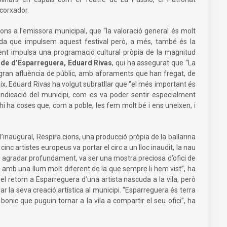
scorxador.
ions a l’emissora municipal, que “la valoració general és molt
ada que impulsem aquest festival però, a més, també és la
ament impulsa una programació cultural pròpia de la magnitud
lde d’Esparreguera, Eduard Rivas
, qui ha assegurat que “La
a gran afluència de públic, amb aforaments que han fregat, de
ix, Eduard Rivas ha volgut subratllar que “el més important és
vindicació del municipi, com es va poder sentir especialment
 hi ha coses que, com a poble, les fem molt bé i ens uneixen, i
l’inaugural, Respira.cions, una producció pròpia de la ballarina
 artistes europeus va portar el circ a un lloc inaudit, la nau
va agradar profundament, va ser una mostra preciosa d’ofici de
va amb una llum molt diferent de la que sempre li hem vist”, ha
el retorn a Esparreguera d’una artista nascuda a la vila, però
r la seva creació artística al municipi. “Esparreguera és terra
 bonic que puguin tornar a la vila a compartir el seu ofici”, ha