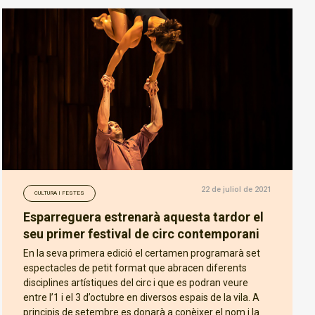
22 de juliol de 2021
CULTURA I FESTES
Esparreguera estrenarà aquesta tardor el
seu primer festival de circ contemporani
En la seva primera edició el certamen programarà set
espectacles de petit format que abracen diferents
disciplines artístiques del circ i que es podran veure
entre l’1 i el 3 d’octubre en diversos espais de la vila. A
principis de setembre es donarà a conèixer el nom i la