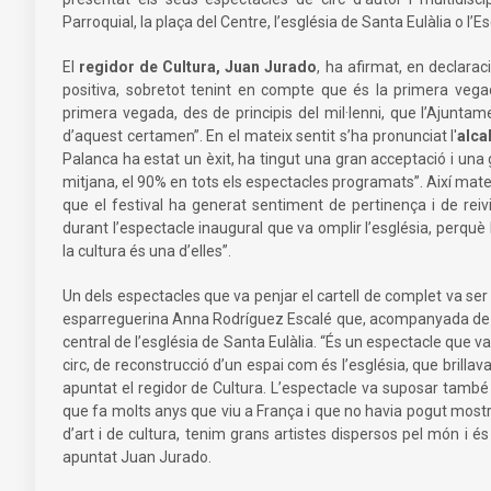
Parroquial, la plaça del Centre, l’església de Santa Eulàlia o l’E
El
regidor de Cultura, Juan Jurado
, ha afirmat, en declarac
positiva, sobretot tenint en compte que és la primera veg
primera vegada, des de principis del mil·lenni, que l’Ajunt
d’aquest certamen”. En el mateix sentit s’ha pronunciat l'
alca
Palanca ha estat un èxit, ha tingut una gran acceptació i un
mitjana, el 90% en tots els espectacles programats”. Així mate
que el festival ha generat sentiment de pertinença i de rei
durant l’espectacle inaugural que va omplir l’església, perquè
la cultura és una d’elles”.
Un dels espectacles que va penjar el cartell de complet va ser 
esparreguerina Anna Rodríguez Escalé que, acompanyada de cinc
central de l’església de Santa Eulàlia. “És un espectacle que 
circ, de reconstrucció d’un espai com és l’església, que brilla
apuntat el regidor de Cultura. L’espectacle va suposar també 
que fa molts anys que viu a França i que no havia pogut mostra
d’art i de cultura, tenim grans artistes dispersos pel món i és
apuntat Juan Jurado.