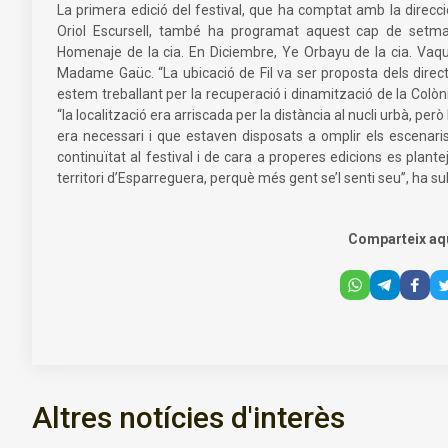
La primera edició del festival, que ha comptat amb la direcció
Oriol Escursell, també ha programat aquest cap de setma
Homenaje de la cia. En Diciembre, Ye Orbayu de la cia. Vaques,
Madame Gaüc. “La ubicació de Fil va ser proposta dels directo
estem treballant per la recuperació i dinamització de la Colòn
“la localització era arriscada per la distància al nucli urbà, p
era necessari i que estaven disposats a omplir els escenaris
continuïtat al festival i de cara a properes edicions es plan
territori d’Esparreguera, perquè més gent se’l senti seu”, ha s
Comparteix aq
Altres notícies d'interès