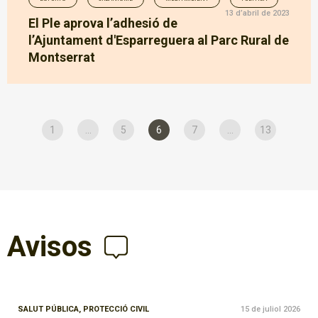
13 d’abril de 2023
El Ple aprova l’adhesió de
l’Ajuntament d'Esparreguera al Parc Rural de
Montserrat
1
...
5
6
7
...
13
Avisos
SALUT PÚBLICA,
PROTECCIÓ CIVIL
15 de juliol 2026