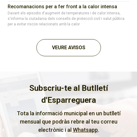
Recomanacions per a fer front a la calor intensa
Davant els episodis d'augment de temperatures i de calor intensa,
s'informa la ciutadania dels consells de protecció civil i salut pública
per a evitar riscos relacionats amb la calor
VEURE AVISOS
Subscriu-te al Butlletí
d'Esparreguera
Tota la informació municipal en un butlletí
mensual que podràs rebre al teu correu
electrònic i al
Whatsapp
.