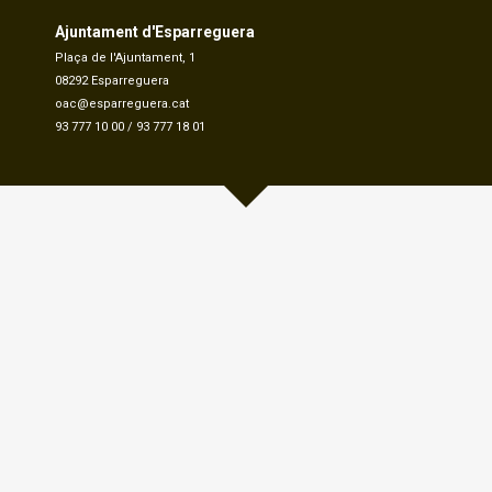
Ajuntament d'Esparreguera
Plaça de l'Ajuntament, 1
08292 Esparreguera
oac@esparreguera.cat
93 777 10 00
/
93 777 18 01