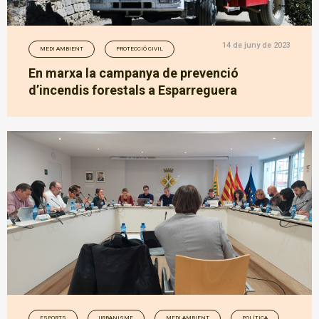
14 de juny de 2023
MEDI AMBIENT
PROTECCIÓ CIVIL
En marxa la campanya de prevenció
d’incendis forestals a Esparreguera
ESPORTS
URBANISME
MEDI AMBIENT
POLÍTICA