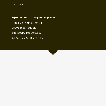
Mapa web
Ajuntament d'Esparreguera
Plaça de l'Ajuntament, 1
08292 Esparreguera
oac@esparreguera.cat
93 777 10 00
/
93 777 18 01