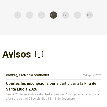
1
...
168
169
170
...
185
Avisos
COMERÇ,
PROMOCIÓ ECONÒMICA
7 d’agost 2026
Obertes les inscripcions per a participar a la Fira de
Santa Llúcia 2026
Fins al 25 de setembre està obert el període d'inscripció per a participar
a la fira, que tindrà lloc els dies 12 i 13 de desembre