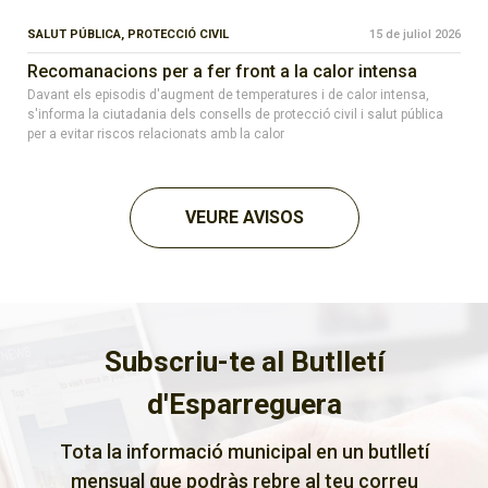
SALUT PÚBLICA,
PROTECCIÓ CIVIL
15 de juliol 2026
Recomanacions per a fer front a la calor intensa
Davant els episodis d'augment de temperatures i de calor intensa,
s'informa la ciutadania dels consells de protecció civil i salut pública
per a evitar riscos relacionats amb la calor
VEURE AVISOS
Subscriu-te al Butlletí
d'Esparreguera
Tota la informació municipal en un butlletí
mensual que podràs rebre al teu correu