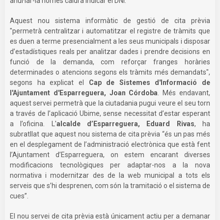
anul·lar-la només caldrà indicar el DNI.
Aquest nou sistema informàtic de gestió de cita prèvia
"permetrà centralitzar i automatitzar el registre de tràmits que
es duen a terme presencialment a les seus municipals i disposar
d’estadístiques reals per analitzar dades i prendre decisions en
funció de la demanda, com reforçar franges horàries
determinades o atencions segons els tràmits més demandats",
segons ha explicat el
Cap de Sistemes d'Informació de
l'Ajuntament d'Esparreguera, Joan Córdoba
. Més endavant,
aquest servei permetrà que la ciutadania pugui veure el seu torn
a través de l’aplicació Ubime, sense necessitat d’estar esperant
a l’oficina. L'
alcalde d’Esparreguera, Eduard Rivas
, ha
subratllat que aquest nou sistema de cita prèvia “és un pas més
en el desplegament de l’administració electrònica que està fent
l’Ajuntament d’Esparreguera, on estem encarant diverses
modificacions tecnològiques per adaptar-nos a la nova
normativa i modernitzar des de la web municipal a tots els
serveis que s’hi desprenen, com són la tramitació o el sistema de
cues”.
El nou servei de cita prèvia està únicament actiu per a demanar