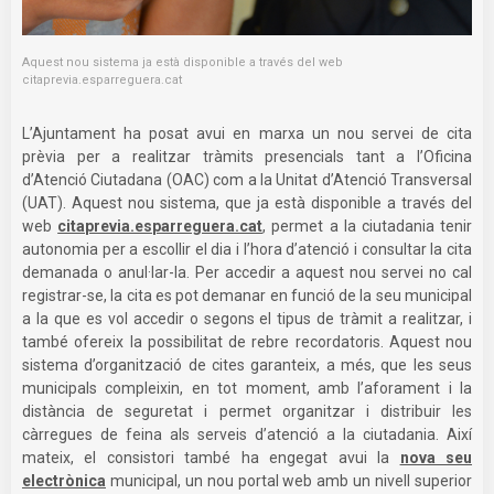
Aquest nou sistema ja està disponible a través del web
citaprevia.esparreguera.cat
L’Ajuntament ha posat avui en marxa un nou servei de cita
prèvia per a realitzar tràmits presencials tant a l’Oficina
d’Atenció Ciutadana (OAC) com a la Unitat d’Atenció Transversal
(UAT). Aquest nou sistema, que ja està disponible a través del
web
citaprevia.esparreguera.cat
, permet a la ciutadania tenir
autonomia per a escollir el dia i l’hora d’atenció i consultar la cita
demanada o anul·lar-la. Per accedir a aquest nou servei no cal
registrar-se, la cita es pot demanar en funció de la seu municipal
a la que es vol accedir o segons el tipus de tràmit a realitzar, i
també ofereix la possibilitat de rebre recordatoris. Aquest nou
sistema d’organització de cites garanteix, a més, que les seus
municipals compleixin, en tot moment, amb l’aforament i la
distància de seguretat i permet organitzar i distribuir les
càrregues de feina als serveis d’atenció a la ciutadania. Així
mateix, el consistori també ha engegat avui la
nova seu
electrònica
municipal, un nou portal web amb un nivell superior