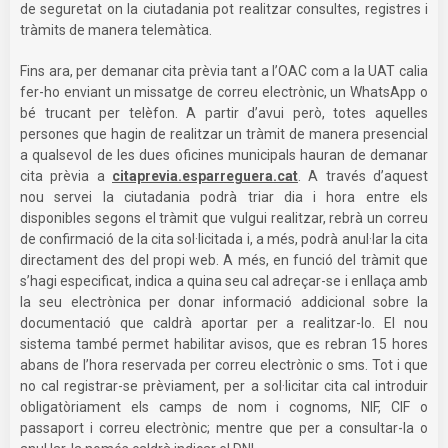
de seguretat on la ciutadania pot realitzar consultes, registres i
tràmits de manera telemàtica.
Fins ara, per demanar cita prèvia tant a l’OAC com a la UAT calia
fer-ho enviant un missatge de correu electrònic, un WhatsApp o
bé trucant per telèfon. A partir d’avui però, totes aquelles
persones que hagin de realitzar un tràmit de manera presencial
a qualsevol de les dues oficines municipals hauran de demanar
cita prèvia a
citaprevia.esparreguera.cat
. A través d’aquest
nou servei la ciutadania podrà triar dia i hora entre els
disponibles segons el tràmit que vulgui realitzar, rebrà un correu
de confirmació de la cita sol·licitada i, a més, podrà anul·lar la cita
directament des del propi web. A més, en funció del tràmit que
s’hagi especificat, indica a quina seu cal adreçar-se i enllaça amb
la seu electrònica per donar informació addicional sobre la
documentació que caldrà aportar per a realitzar-lo. El nou
sistema també permet habilitar avisos, que es rebran 15 hores
abans de l’hora reservada per correu electrònic o sms. Tot i que
no cal registrar-se prèviament, per a sol·licitar cita cal introduir
obligatòriament els camps de nom i cognoms, NIF, CIF o
passaport i correu electrònic; mentre que per a consultar-la o