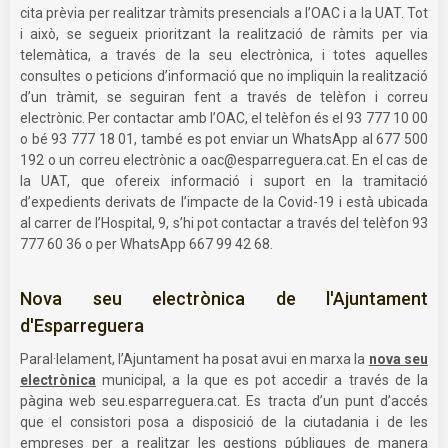
cita prèvia per realitzar tràmits presencials a l’OAC i a la UAT. Tot
i això, se segueix prioritzant la realització de ràmits per via
telemàtica, a través de la seu electrònica, i totes aquelles
consultes o peticions d’informació que no impliquin la realització
d’un tràmit, se seguiran fent a través de telèfon i correu
electrònic. Per contactar amb l’OAC, el telèfon és el 93 777 10 00
o bé 93 777 18 01, també es pot enviar un WhatsApp al 677 500
192 o un correu electrònic a
oac@esparreguera.cat
. En el cas de
la UAT, que ofereix informació i suport en la tramitació
d’expedients derivats de l’impacte de la Covid-19 i està ubicada
al carrer de l’Hospital, 9, s’hi pot contactar a través del telèfon 93
777 60 36 o per WhatsApp 667 99 42 68.
Nova seu electrònica de l'Ajuntament
d'Esparreguera
Paral·lelament, l’Ajuntament ha posat avui en marxa la
nova seu
electrònica
municipal, a la que es pot accedir a través de la
pàgina web seu.esparreguera.cat. Es tracta d’un punt d’accés
que el consistori posa a disposició de la ciutadania i de les
empreses per a realitzar les gestions públiques de manera