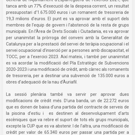
tanca amb un 77% d’execució de la despesa corrent, un resultat
pressupostari d’1.675.000 euros i un romanent de tresoreria de
19,3 milions d’euros. El punt es va aprovar amb el suport dels
membres de l’equip de govern i l’abstenció de la resta de grups
municipals. En l’Àrea de Drets Socials i Ciutadania, es va aprovar
per unanimitat la pròrroga del conveni amb la Generalitat de
Catalunya per a la prestació del servei de teràpia ocupacional i el
servei ocupacional d’inserció per a persones amb discapacitat, el
TOCC, per a l'exercici 2023. Així mateix, i també per unanimitat
es va acordar la modificació del Pla Estratègic de Subvencions
2020-2023 i una modificació de crèdit, amb càrrec als romanents
de tresoreria, per a destinar una subvenció de 135.000 euros a
obres d’adequació de la nau d’Àuriafil.
La sessió plenària també va servir per aprovar dues
modificacions de crèdit més. D’una banda, un de 22.272 euros
que es donen de baixa d'una partida del contracte de serveis de
la piscina d’estiu i es destinen al desenvolupament d'arts
escèniques que va rebre el suport de tots els grups municipals,
excepte la CUP que es va abstenir. I de l’altra, una modificació de
crèdit per valor de 65.340 euros per passar una partida per a