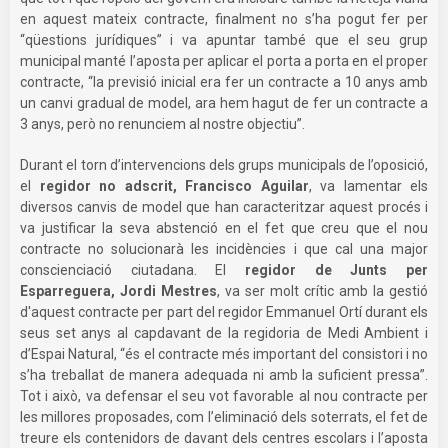
en aquest mateix contracte, finalment no s’ha pogut fer per
“qüestions jurídiques” i va apuntar també que el seu grup
municipal manté l’aposta per aplicar el porta a porta en el proper
contracte, “la previsió inicial era fer un contracte a 10 anys amb
un canvi gradual de model, ara hem hagut de fer un contracte a
3 anys, però no renunciem al nostre objectiu”.
Durant el torn d’intervencions dels grups municipals de l’oposició,
el
regidor no adscrit, Francisco Aguilar
, va lamentar els
diversos canvis de model que han caracteritzar aquest procés i
va justificar la seva abstenció en el fet que creu que el nou
contracte no solucionarà les incidències i que cal una major
conscienciació ciutadana. El
regidor de Junts per
Esparreguera, Jordi Mestres
, va ser molt crític amb la gestió
d'aquest contracte per part del regidor Emmanuel Ortí durant els
seus set anys al capdavant de la regidoria de Medi Ambient i
d’Espai Natural, “és el contracte més important del consistori i no
s’ha treballat de manera adequada ni amb la suficient pressa”.
Tot i això, va defensar el seu vot favorable al nou contracte per
les millores proposades, com l’eliminació dels soterrats, el fet de
treure els contenidors de davant dels centres escolars i l’aposta