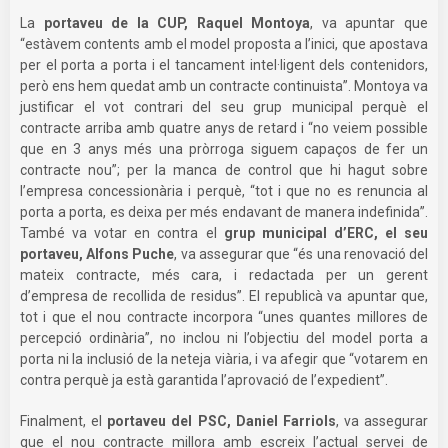
La
portaveu de la CUP, Raquel Montoya
, va apuntar que
“estàvem contents amb el model proposta a l’inici, que apostava
per el porta a porta i el tancament intel·ligent dels contenidors,
però ens hem quedat amb un contracte continuista”. Montoya va
justificar el vot contrari del seu grup municipal perquè el
contracte arriba amb quatre anys de retard i “no veiem possible
que en 3 anys més una pròrroga siguem capaços de fer un
contracte nou”; per la manca de control que hi hagut sobre
l’empresa concessionària i perquè, “tot i que no es renuncia al
porta a porta, es deixa per més endavant de manera indefinida”.
També va votar en contra el
grup municipal d’ERC, el seu
portaveu, Alfons Puche
, va assegurar que “és una renovació del
mateix contracte, més cara, i redactada per un gerent
d’empresa de recollida de residus”. El republicà va apuntar que,
tot i que el nou contracte incorpora “unes quantes millores de
percepció ordinària”, no inclou ni l’objectiu del model porta a
porta ni la inclusió de la neteja viària, i va afegir que “votarem en
contra perquè ja està garantida l’aprovació de l’expedient”.
Finalment, el
portaveu del PSC, Daniel Farriols
, va assegurar
que el nou contracte millora amb escreix l’actual servei de