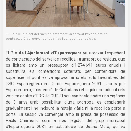
El Ple dMunicipal del mes de setembre va aprovar l'expedient de
contractació del servei de recollida i transport de residus.
El
Ple de l’Ajuntament d’Esparreguera
va aprovar l'expedient
de contractació del servei de recollida i transport de residus, que
es licitarà amb un pressupost d’1.274.691 euros anuals i
substituirà els contenidors soterrats per contenidors de
superfície. El punt es va aprovar amb els vots favorables del
PSC, Esparreguera en Comú, Esparreguera 2031 i Junts per
Esparreguera, l’abstenció de Ciutadans i el regidor no adscrit i els
vots en contra d’ERC i la CUP. El nou contracte tindrà una vigència
de 3 anys amb possibilitat d’una pròrroga, es desplegarà
gradualment i no inclourà la neteja viària ni la recollida porta a
porta. La sessió va començar amb la presa de possessió de
Pablo Chamorro com a nou regidor del grup municipal
d’Esparreguera 2031 en substitució de Joana Mora, qui va