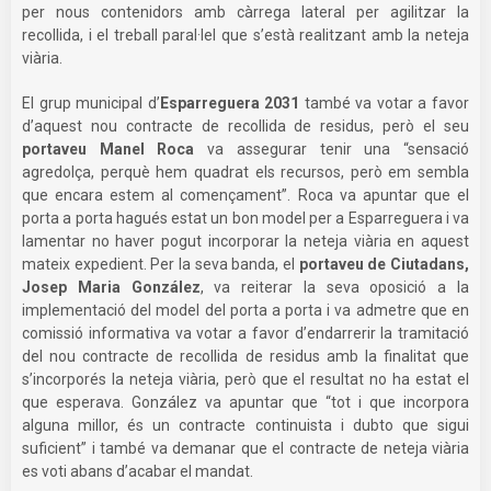
per nous contenidors amb càrrega lateral per agilitzar la
recollida, i el treball paral·lel que s’està realitzant amb la neteja
viària.
El grup municipal d’
Esparreguera 2031
també va votar a favor
d’aquest nou contracte de recollida de residus, però el seu
portaveu Manel Roca
va assegurar tenir una “sensació
agredolça, perquè hem quadrat els recursos, però em sembla
que encara estem al començament”. Roca va apuntar que el
porta a porta hagués estat un bon model per a Esparreguera i va
lamentar no haver pogut incorporar la neteja viària en aquest
mateix expedient. Per la seva banda, el
portaveu de Ciutadans,
Josep Maria González
, va reiterar la seva oposició a la
implementació del model del porta a porta i va admetre que en
comissió informativa va votar a favor d’endarrerir la tramitació
del nou contracte de recollida de residus amb la finalitat que
s’incorporés la neteja viària, però que el resultat no ha estat el
que esperava. González va apuntar que “tot i que incorpora
alguna millor, és un contracte continuista i dubto que sigui
suficient” i també va demanar que el contracte de neteja viària
es voti abans d’acabar el mandat.