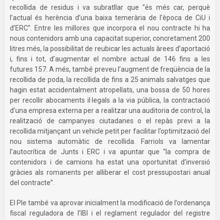
recollida de residus i va subratllar que “és més car, perquè
l’actual és herència d’una baixa temerària de l’època de CiU i
d’ERC”. Entre les millores que incorpora el nou contracte hi ha
nous contenidors amb una capacitat superior, concretament 200
litres més, la possibilitat de reubicar les actuals àrees d’aportació
i, fins i tot, d’augmentar el nombre actual de 146 fins a les
futures 157. A més, també preveu l’augment de freqüència de la
recollida de poda, la recollida de fins a 25 animals salvatges que
hagin estat accidentalment atropellats, una bossa de 50 hores
per recollir abocaments il·legals a la via pública, la contractació
d’una empresa externa per a realitzar una auditoria de control, la
realització de campanyes ciutadanes o el repàs previ a la
recollida mitjançant un vehicle petit per facilitar l’optimització del
nou sistema automàtic de recollida. Farriols va lamentar
l’autocrítica de Junts i ERC i va apuntar que “la compra de
contenidors i de camions ha estat una oportunitat d’inversió
gràcies als romanents per alliberar el cost pressupostari anual
del contracte”.
El Ple també va aprovar inicialment la modificació de l’ordenança
fiscal reguladora de l’IBI i el reglament regulador del registre