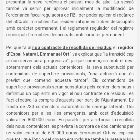
presentar la seva renúncia el passat mes de juliol. La sessió
també va servir per aprovar inicialment la modificació de
l'ordenança fiscal reguladora de l'IBI, per poder aplicar el recàrrec
del 50% als immobles d'ús residencial que es troben desocupats
amb caràcter permanent, i el reglament regulador del registre
municipal d'immobles desocupats amb caràcter permanent.
Pel que fa al
nou contracte de recollida de residus
, el
regidor
d’Espai Natural, Emmanuel Ortí
, va explicar que “la transició cap
al nou servei serà progressiva”, ja que començarà amb el des-
soterrament dels actuals contenidors i la seva substitució per
contenidors de superfície provisionals, “una actuació que és
previst que comenci aquesta tardor”. Els contenidors de
superfície provisionals seran substituïts pels contenidors nous i
definitius un cop entri en vigor el nou contracte de residus i es
faci efectiva la compra d’aquests per part de l’Ajuntament. Es
tracta de 730 contenidors automàtics de càrrega lateral i 155
contenidors per a les illes emergents, amb cost d’adquisició
valorat en 800.000 euros. En paral·lel, per a reforçar la recollida
dels nous contenidors, és prevista la compra de dos camions per
un valor estimat de 670.000 euros. Emmanuel Ortí va explicar
que tot i que l’opció del govern era incloure també la neteja viària