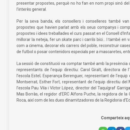
presentar propostes, perquè no ho fan en nom propi sinó del 
l’interès general.
Per la seva banda, els consellers i conselleres també van
propostes que havien parlat amb els seus companys i comp
propostes i idees treballades el curs passat en el Consell d'Infa
millorar la neteja, fer un skate parc i carrils bici... I també e
com a cinema, decorar els carrers del poble, reconstruir cas
de futbol o posar contenidors especials per a mascaretes, entr
La sessió de constitució va comptar també amb la presència de
representants de l’equip directiu: Carol Giralt, directora de
l’escola Estel; Esperança Berenguer, representant de l’equip d
Montserrat; Esther Fort, representant de l’equip directiu de
l’escola Pau Vila i Víctor López, director del Taquígraf Garrig
Mas Borràs, el regidor d’ERC Alfons Puche, la regidora de l
Roca, així com de les dues dinamitzadores de la Regidoria d’E
Comparteix aq