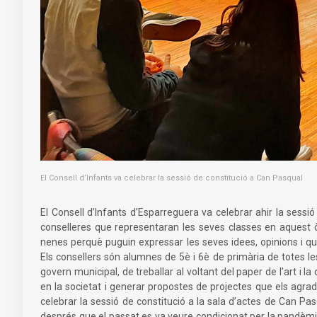
El Consell d’Infants va celebrar la sessió de constitució a Can Pasqual
El Consell d’Infants d’Esparreguera va celebrar ahir la sessi
conselleres que representaran les seves classes en aquest ò
nenes perquè puguin expressar les seves idees, opinions i que
Els consellers són alumnes de 5è i 6è de primària de totes les
govern municipal, de treballar al voltant del paper de l’art i la
en la societat i generar propostes de projectes que els agra
celebrar la sessió de constitució a la sala d’actes de Can Pas
després que el passat es va veure condicionat per la pandèmia