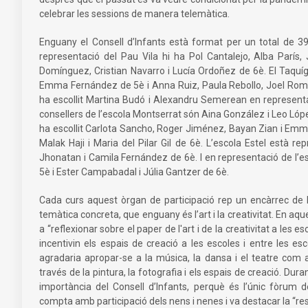
celebrar les sessions de manera telemàtica.
Enguany el Consell d’Infants està format per un total de 39 
representació del Pau Vila hi ha Pol Cantalejo, Alba París,
Domínguez, Cristian Navarro i Lucía Ordoñez de 6è. El Taquíg
Emma Fernández de 5è i Anna Ruiz, Paula Rebollo, Joel Rome
ha escollit Martina Budó i Alexandru Semerean en representaci
consellers de l’escola Montserrat són Aina González i Leo Lópe
ha escollit Carlota Sancho, Roger Jiménez, Bayan Zian i Emma
Malak Haji i Maria del Pilar Gil de 6è. L’escola Estel està 
Jhonatan i Camila Fernández de 6è. I en representació de l’es
5è i Ester Campabadal i Júlia Gantzer de 6è.
Cada curs aquest òrgan de participació rep un encàrrec de 
temàtica concreta, que enguany és l’art i la creativitat. En aque
a “reflexionar sobre el paper de l'art i de la creativitat a les
incentivin els espais de creació a les escoles i entre les e
agradaria apropar-se a la música, la dansa i el teatre com 
través de la pintura, la fotografia i els espais de creació. Duran
importància del Consell d’Infants, perquè és l’únic fòrum 
compta amb participació dels nens i nenes i va destacar la “res