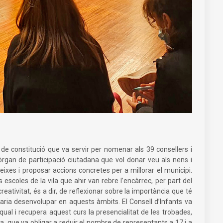
ó de constitució que va servir per nomenar als 39 consellers i
rgan de participació ciutadana que vol donar veu als nens i
ixes i proposar accions concretes per a millorar el municipi.
 escoles de la vila que ahir van rebre l’encàrrec, per part del
 creativitat, és a dir, de reflexionar sobre la importància que té
daria desenvolupar en aquests àmbits. El Consell d’Infants va
qual i recupera aquest curs la presencialitat de les trobades,
, que va obligar a reduir el nombre de representants a 17 i a