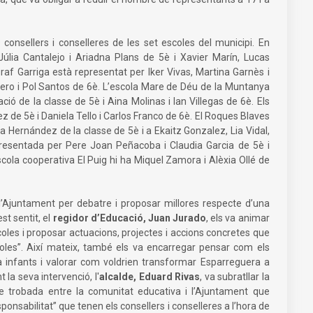
consellers i conselleres de les set escoles del municipi. En
 Júlia Cantalejo i Ariadna Plans de 5è i Xavier Marín, Lucas
raf Garriga està representat per Iker Vivas, Martina Garnès i
ro i Pol Santos de 6è. L’escola Mare de Déu de la Muntanya
ó de la classe de 5è i Aina Molinas i Ian Villegas de 6è. Els
z de 5è i Daniela Tello i Carlos Franco de 6è. El Roques Blaves
 Hernández de la classe de 5è i a Ekaitz Gonzalez, Lia Vidal,
representada per Pere Joan Peñacoba i Claudia Garcia de 5è i
cola cooperativa El Puig hi ha Miquel Zamora i Alèxia Ollé de
l’Ajuntament per debatre i proposar millores respecte d’una
st sentit, el
regidor d’Educació, Juan Jurado
, els va animar
 escoles i proposar actuacions, projectes i accions concretes que
scoles”. Així mateix, també els va encarregar pensar com els
a infants i valorar com voldrien transformar Esparreguera a
t la seva intervenció, l'
alcalde, Eduard Rivas
, va subratllar la
de trobada entre la comunitat educativa i l’Ajuntament que
ponsabilitat” que tenen els consellers i conselleres a l’hora de