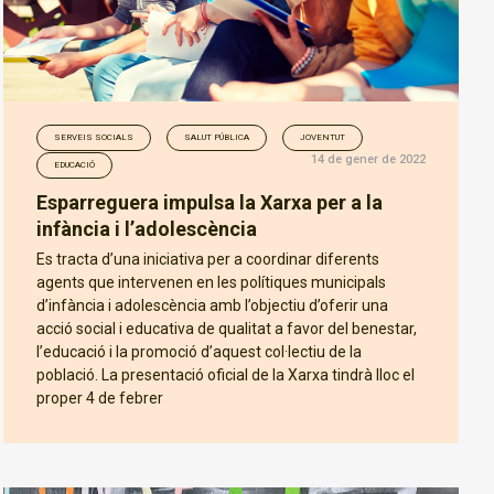
SERVEIS SOCIALS
SALUT PÚBLICA
JOVENTUT
14 de gener de 2022
EDUCACIÓ
Esparreguera impulsa la Xarxa per a la
infància i l’adolescència
Es tracta d’una iniciativa per a coordinar diferents
agents que intervenen en les polítiques municipals
d’infància i adolescència amb l’objectiu d’oferir una
acció social i educativa de qualitat a favor del benestar,
l’educació i la promoció d’aquest col·lectiu de la
població. La presentació oficial de la Xarxa tindrà lloc el
proper 4 de febrer