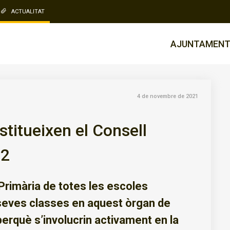
ACTUALITAT
AJUNTAMEN
4 de novembre de 2021
titueixen el Consell
22
 Primària de totes les escoles
seves classes en aquest òrgan de
erquè s’involucrin activament en la