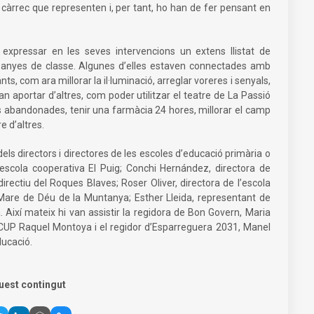
càrrec que representen i, per tant, ho han de fer pensant en
 expressar en les seves intervencions un extens llistat de
anyes de classe. Algunes d’elles estaven connectades amb
nts, com ara millorar la il·luminació, arreglar voreres i senyals,
n van aportar d’altres, com poder utilitzar el teatre de La Passió
es abandonades, tenir una farmàcia 24 hores, millorar el camp
e d’altres.
ls directors i directores de les escoles d’educació primària o
 l’escola cooperativa El Puig; Conchi Hernández, directora de
irectiu del Roques Blaves; Roser Oliver, directora de l’escola
l Mare de Déu de la Muntanya; Esther Lleida, representant de
a. Així mateix hi van assistir la regidora de Bon Govern, Maria
a CUP Raquel Montoya i el regidor d’Esparreguera 2031, Manel
ducació.
uest contingut