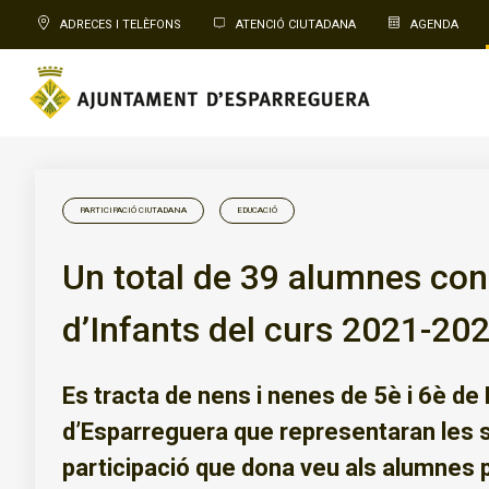
ADRECES I TELÈFONS
ATENCIÓ CIUTADANA
AGENDA
PARTICIPACIÓ CIUTADANA
EDUCACIÓ
Un total de 39 alumnes cons
d’Infants del curs 2021-20
Es tracta de nens i nenes de 5è i 6è de
d’Esparreguera que representaran les 
participació que dona veu als alumnes p