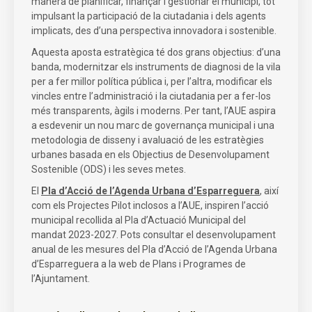
manera de planificar, finançar i gestionar el municipi, tot
impulsant la participació de la ciutadania i dels agents
implicats, des d’una perspectiva innovadora i sostenible.
Aquesta aposta estratègica té dos grans objectius: d’una
banda, modernitzar els instruments de diagnosi de la vila
per a fer millor política pública i, per l’altra, modificar els
vincles entre l’administració i la ciutadania per a fer-los
més transparents, àgils i moderns. Per tant, l’AUE aspira
a esdevenir un nou marc de governança municipal i una
metodologia de disseny i avaluació de les estratègies
urbanes basada en els Objectius de Desenvolupament
Sostenible (ODS) i les seves metes.
El
Pla d’Acció de l’Agenda Urbana d’Esparreguera
, així
com els Projectes Pilot inclosos a l’AUE, inspiren l’acció
municipal recollida al Pla d’Actuació Municipal del
mandat 2023-2027. Pots consultar el desenvolupament
anual de les mesures del Pla d’Acció de l’Agenda Urbana
d’Esparreguera a la web de Plans i Programes de
l’Ajuntament.