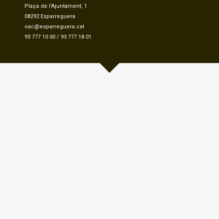
Plaça de l'Ajuntament, 1
08292 Esparreguera
oac@esparreguera.cat
93 777 10 00
/
93 777 18 01