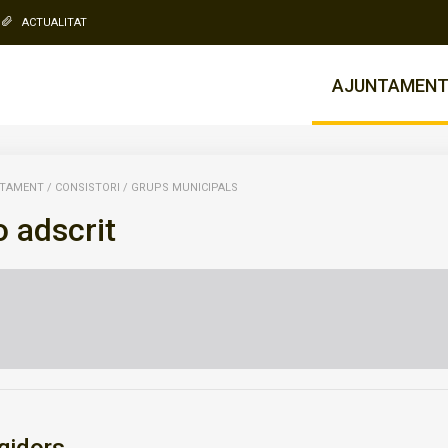
ACTUALITAT
AJUNTAMEN
TAMENT
/
CONSISTORI
/
GRUPS MUNICIPALS
 adscrit