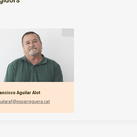
gidors
ancisco Aguilar Alot
uilaraf@esparreguera.cat