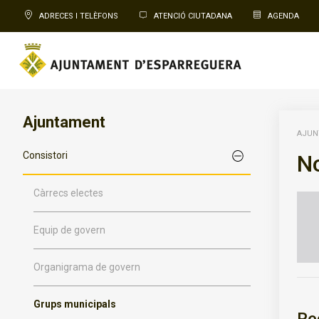
ADRECES I TELÈFONS
ATENCIÓ CIUTADANA
AGENDA
Ajuntament
AJUN
Consistori
No
Càrrecs electes
Equip de govern
Organigrama de govern
Grups municipals