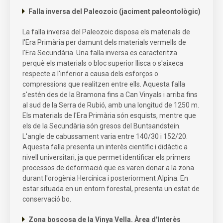
Falla inversa del Paleozoic (jaciment paleontològic)
La falla inversa del Paleozoic disposa els materials de
l'Era Primària per damunt dels materials vermells de
l'Era Secundària. Una falla inversa es caracteritza
perquè els materials o bloc superior llisca o s'aixeca
respecte a l'inferior a causa dels esforços o
compressions que realitzen entre ells. Aquesta falla
s'estén des de la Bramona fins a Can Vinyals i arriba fins
al sud de la Serra de Rubió, amb una longitud de 1250 m.
Els materials de l'Era Primària són esquists, mentre que
els de la Secundària són gresos del Buntsandstein.
L'angle de cabussament varia entre 140/30 i 152/20.
Aquesta falla presenta un interès científic i didàctic a
nivell universitari, ja que permet identificar els primers
processos de deformació que es varen donar a la zona
durant l'orogènia Hercínica i posteriorment Alpina. En
estar situada en un entorn forestal, presenta un estat de
conservació bo.
Zona boscosa de la Vinya Vella. Àrea d'Interès