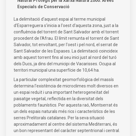
Natural Protegit per la Xarxa Natura 2000: Àrees
Especials de Conservació
La delimitació d'aquest espai al terme municipal
d'Esparreguera s'inicia a l'oest d'aquesta zona, just a la
confluència del torrent de Sant Salvador amb el torrent
procedent de l'Afrau. El límit remunta el torrent de Sant
Salvador, tot envoltant, per l'oest i pel nord, el serrat de
Sant Salvador de les Espases. La delimitació coincideix
amb aquest torrent fins al seu inici just al nord del turó
dels Ducs, ja dins del municipi de Vacarisses. Ocupa al
territori municipal una superfície de 10,64 ha.
La particular complexitat geomorfològica del massís
determina l'existència de microclimes molt diversos en
un espai reduït i una important heterogeneïtat del
paisatge vegetal, reflectida en la diversitat dels
poblaments faunístics. Per aquesta raó, Montserrat és
un dels espais naturals més rics i característics de les
serres Prelitorals catalanes. Per la seva situació
aproximadament al centre del sistema Mediterrani, és
un bon representant del caràcter septentrional i central.