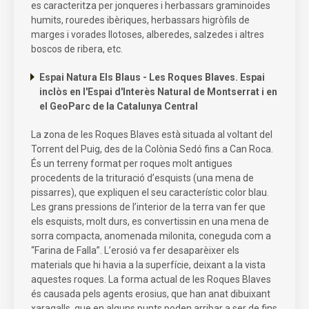
es caracteritza per jonqueres i herbassars graminoides
humits, rouredes ibèriques, herbassars higròfils de
marges i vorades llotoses, alberedes, salzedes i altres
boscos de ribera, etc.
Espai Natura Els Blaus - Les Roques Blaves. Espai
inclòs en l'Espai d'Interès Natural de Montserrat i en
el GeoParc de la Catalunya Central
La zona de les Roques Blaves està situada al voltant del
Torrent del Puig, des de la Colònia Sedó fins a Can Roca.
És un terreny format per roques molt antigues
procedents de la trituració d’esquists (una mena de
pissarres), que expliquen el seu característic color blau.
Les grans pressions de l’interior de la terra van fer que
els esquists, molt durs, es convertissin en una mena de
sorra compacta, anomenada milonita, coneguda com a
“Farina de Falla”. L’erosió va fer desaparèixer els
materials que hi havia a la superfície, deixant a la vista
aquestes roques. La forma actual de les Roques Blaves
és causada pels agents erosius, que han anat dibuixant
xaragalls, que en alguns punts poden arribar a ser de fins