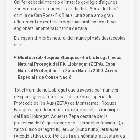
Cal fer especial menció a l'interès geològic d'algunes
zones com les situades als límits de la Serra de Rubió
com la de Can Roca- Els Blaus, una zona amb gran
aflorament de materials argilosos amb còdols i blocs
englobats, anomenats farina de falla.
Els espais d'interès natural del municipi més destacables
són:
Montserrat-Roques Blanques-Riu Llobregat. Espai
Natural Protegit del Riu Llobregat (ZEPA). Espai
Natural Protegit per la Xarxa Natura 2000: Àrees
Especials de Conservació
Tot el tram de riu Llobregat que travessa pel municipi
d'Esparreguera, forma part de la Zona especial de
Protecció de les Aus (ZEPA) de Montserrat - Roques
Blanques - riu Llobregat, la qual inclou altres municipis
del Baix Llobregat. Aquesta Zepa destaca per la
presència de l'àliga cuabarrada (Hieraaetus fasciatus), el
falcó (Falco peregrinus), el Duc (Bubo bubo), el blauet
(Alcedo atthis), etc. Pel que fa als hàbitats, aquesta àrea