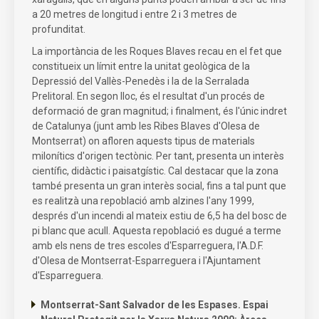
a 20 metres de longitud i entre 2 i 3 metres de
profunditat.
La importància de les Roques Blaves recau en el fet que
constitueix un límit entre la unitat geològica de la
Depressió del Vallès-Penedès i la de la Serralada
Prelitoral. En segon lloc, és el resultat d'un procés de
deformació de gran magnitud; i finalment, és l'únic indret
de Catalunya (junt amb les Ribes Blaves d'Olesa de
Montserrat) on afloren aquests tipus de materials
milonítics d'origen tectònic. Per tant, presenta un interès
científic, didàctic i paisatgístic. Cal destacar que la zona
també presenta un gran interès social, fins a tal punt que
es realitzà una repoblació amb alzines l'any 1999,
després d'un incendi al mateix estiu de 6,5 ha del bosc de
pi blanc que acull. Aquesta repoblació es dugué a terme
amb els nens de tres escoles d'Esparreguera, l'A.D.F.
d'Olesa de Montserrat-Esparreguera i l'Ajuntament
d'Esparreguera.
Montserrat-Sant Salvador de les Espases. Espai