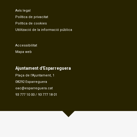
Avís legal
Política de privacitat
Política de cookies
Utilització de la informació pública
Accessibilitat
Mapa web
Ajuntament d'Esparreguera
Plaça de l'Ajuntament, 1
08292 Esparreguera
oac@esparreguera.cat
93 777 10 00
/
93 777 18 01