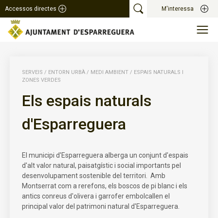
Accessos directes
M'interessa
SERVEIS
/
ENTORN URBÀ
/
MEDI AMBIENT
/
ESPAIS NATURALS I
ZONES VERDES
Els espais naturals
d'Esparreguera
El municipi d'Esparreguera alberga un conjunt d'espais
d'alt valor natural, paisatgístic i social importants pel
desenvolupament sostenible del territori. Amb
Montserrat com a rerefons, els boscos de pi blanc i els
antics conreus d'olivera i garrofer embolcallen el
principal valor del patrimoni natural d'Esparreguera.