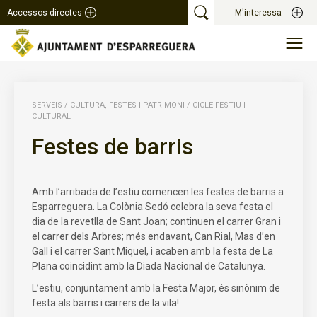
Accessos directes
M'interessa
SERVEIS
/
CULTURA, FESTES I PATRIMONI
/
CICLE FESTIU I
CULTURAL
Festes de barris
Amb l’arribada de l’estiu comencen les festes de barris a
Esparreguera. La Colònia Sedó celebra la seva festa el
dia de la revetlla de Sant Joan; continuen el carrer Gran i
el carrer dels Arbres; més endavant, Can Rial, Mas d’en
Gall i el carrer Sant Miquel, i acaben amb la festa de La
Plana coincidint amb la Diada Nacional de Catalunya.
L’estiu, conjuntament amb la Festa Major, és sinònim de
festa als barris i carrers de la vila!