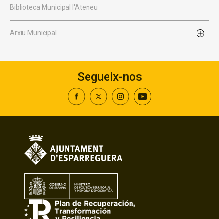
Biblioteca Municipal l'Ateneu
Arxiu Municipal
Segueix-nos