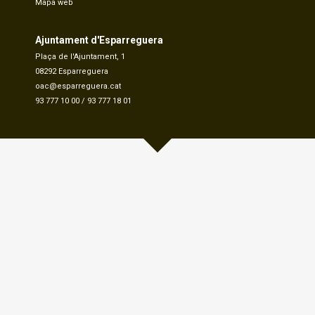
Mapa web
Ajuntament d'Esparreguera
Plaça de l'Ajuntament, 1
08292 Esparreguera
oac@esparreguera.cat
93 777 10 00
/
93 777 18 01