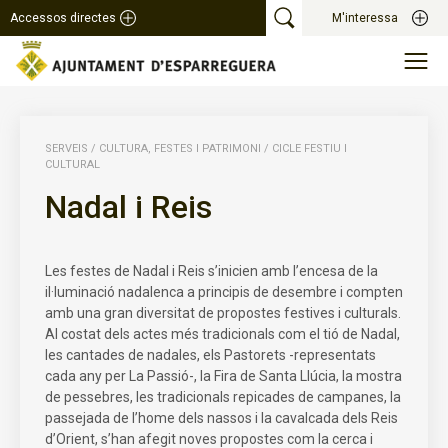
Accessos directes
M'interessa
SERVEIS
/
CULTURA, FESTES I PATRIMONI
/
CICLE FESTIU I
CULTURAL
Nadal i Reis
Les festes de Nadal i Reis s’inicien amb l’encesa de la
il·luminació nadalenca a principis de desembre i compten
amb una gran diversitat de propostes festives i culturals.
Al costat dels actes més tradicionals com el tió de Nadal,
les cantades de nadales, els Pastorets -representats
cada any per La Passió-, la Fira de Santa Llúcia, la mostra
de pessebres, les tradicionals repicades de campanes, la
passejada de l’home dels nassos i la cavalcada dels Reis
d’Orient, s’han afegit noves propostes com la cerca i