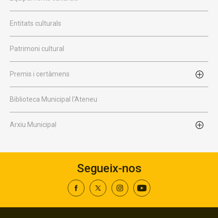
Entitats culturals
Patrimoni cultural
Premis i certàmens
Biblioteca Municipal l'Ateneu
Arxiu Municipal
Segueix-nos