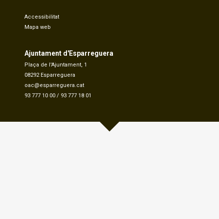
Accessibilitat
Mapa web
Ajuntament d'Esparreguera
Plaça de l'Ajuntament, 1
08292 Esparreguera
oac@esparreguera.cat
93 777 10 00
/
93 777 18 01