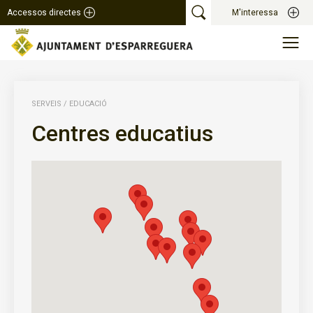
Accessos directes
M'interessa
SERVEIS
/
EDUCACIÓ
Centres educatius