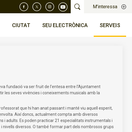
M'interessa
T
CIUTAT
SEU ELECTRÒNICA
SERVEIS
va fundació va ser fruit de l’entesa entre l’Ajuntament
tir les seves vivències i coneixements musicals amb la
professorat que hi han anat passant i manté viu aquell esperit,
l’envolta. Així doncs, actualment compta amb diversos
i adults. Es poden practicar 21 especialitats instrumentals i
ls i nivells diversos. O també formar part dels nombrosos grups