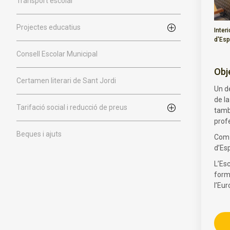
Transport escolar
Projectes educatius
Inter
d'Esp
Consell Escolar Municipal
Obj
Certamen literari de Sant Jordi
Un de
de l
Tarifació social i reducció de preus
també
prof
Beques i ajuts
Com 
d’Esp
L’Es
form
l’Eu