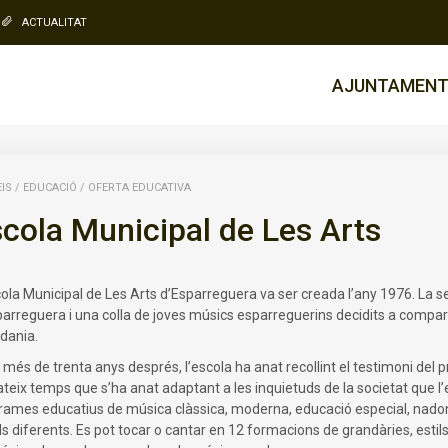
ACTUALITAT
AJUNTAMEN
IS
/
EDUCACIÓ
/
OFERTA EDUCATIVA
cola Municipal de Les Arts
cola Municipal de Les Arts d’Esparreguera va ser creada l’any 1976. La se
parreguera i una colla de joves músics esparreguerins decidits a compar
adania.
 més de trenta anys després, l’escola ha anat recollint el testimoni del 
ateix temps que s’ha anat adaptant a les inquietuds de la societat que 
rames educatius de música clàssica, moderna, educació especial, nadons 
ls diferents. Es pot tocar o cantar en 12 formacions de grandàries, esti