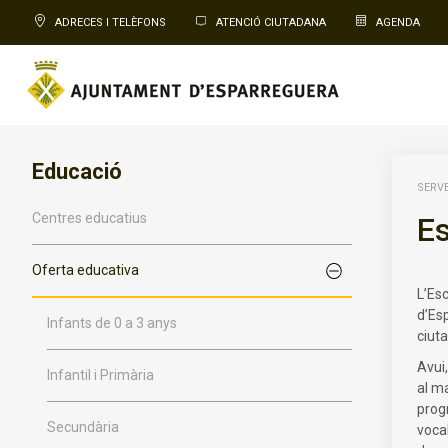
ADRECES I TELÈFONS
ATENCIÓ CIUTADANA
AGENDA
Educació
SERVE
Centres educatius
Es
Oferta educativa
L’Es
d’Es
Infants de 0 a 3 anys
ciut
Avui,
Infantil i Primària
al m
prog
Secundària
voca