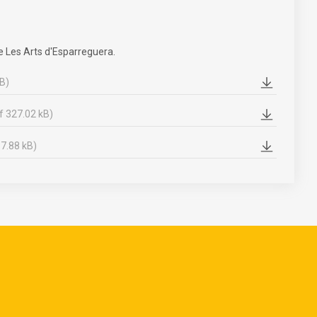
e Les Arts d'Esparreguera.
kB)
f 327.02 kB)
67.88 kB)