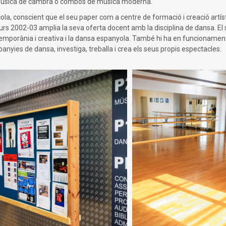
úsica de cambra o combos de música moderna.
cola, conscient que el seu paper com a centre de formació i creació artí
curs 2002-03 amplia la seva oferta docent amb la disciplina de dansa. El
mporània i creativa i la dansa espanyola. També hi ha en funcionament el
nyies de dansa, investiga, treballa i crea els seus propis espectacles.