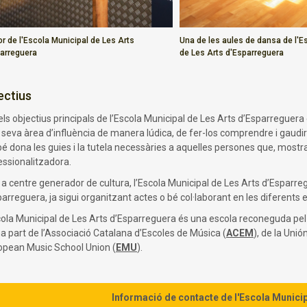
ior de l'Escola Municipal de Les Arts
Una de les aules de dansa de l'E
arreguera
de Les Arts d'Esparreguera
ectius
ls objectius principals de l’Escola Municipal de Les Arts d’Esparreguera 
a seva àrea d’influència de manera lúdica, de fer-los comprendre i gaudi
 dona les guies i la tutela necessàries a aquelles persones que, mostran
essionalitzadora.
a centre generador de cultura, l’Escola Municipal de Les Arts d’Esparregu
arreguera, ja sigui organitzant actes o bé col·laborant en les diferents en
cola Municipal de Les Arts d’Esparreguera és una escola reconeguda pel
a part de l’Associació Catalana d’Escoles de Música (
ACEM
), de la Uni
ropean Music School Union (
EMU
).
Informació de contacte de l'Escola Munici