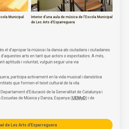
scola Municipal
Interior d'una aula de música de l'Escola Municipal
de Les Arts d'Esparreguera
és el d’apropar la música i la dansa als ciutadans i ciutadanes
r d’aquestes arts en tant que actors o espectadors. A més,
t aptituds i voluntat, vulguin seguir una via
era, participa activament en la vida musical i dansística
titats que formen el teixit cultural de la vila.
 Departament d’Educació de la Generalitat de Catalunya i
ón Escuelas de Música y Danza, Espanya (
UEMyD
) i de
pal de Les Arts d'Esparreguera