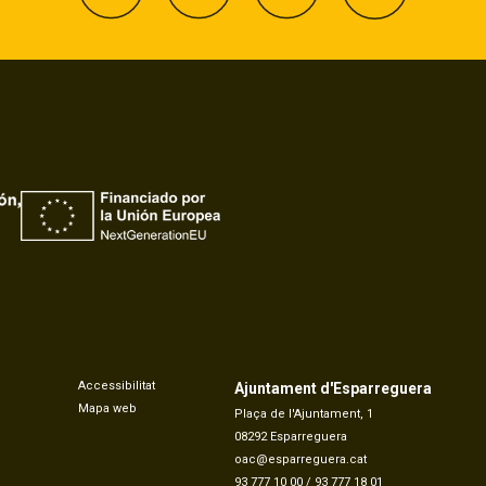
Accessibilitat
Ajuntament d'Esparreguera
Mapa web
Plaça de l'Ajuntament, 1
08292 Esparreguera
oac@esparreguera.cat
93 777 10 00
/
93 777 18 01