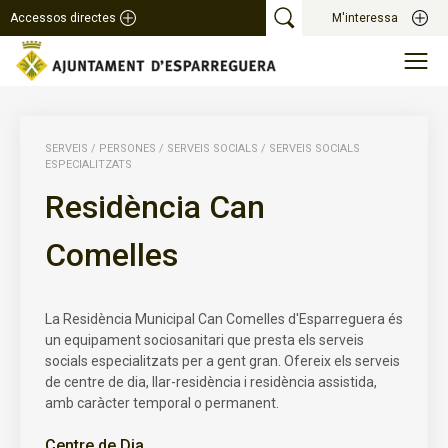
Accessos directes
M'interessa
SERVEIS
/
PERSONES
/
SERVEIS SOCIALS
/
SERVEIS SOCIALS
ESPECIALITZATS
Residència Can
Comelles
La Residència Municipal Can Comelles d'Esparreguera és
un equipament sociosanitari que presta els serveis
socials especialitzats per a gent gran. Ofereix els serveis
de centre de dia, llar-residència i residència assistida,
amb caràcter temporal o permanent.
Centre de Dia